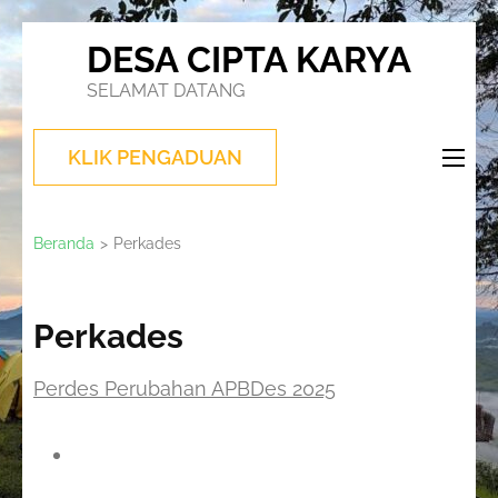
Lompat
DESA CIPTA KARYA
ke
SELAMAT DATANG
konten
(Tekan
KLIK PENGADUAN
Enter)
Beranda
>
Perkades
Perkades
Perdes Perubahan APBDes 2025