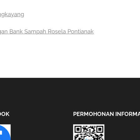
engkayang
gan Bank Sampah Rosela Pontianak
OOK
PERMOHONAN INFORMA