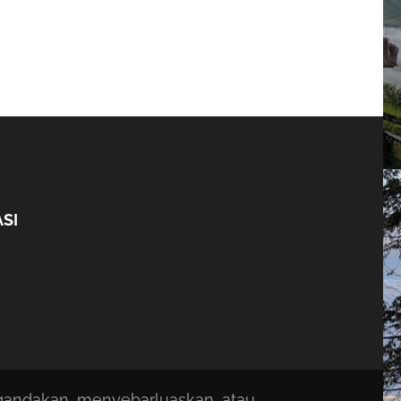
SI
ggandakan, menyebarluaskan, atau