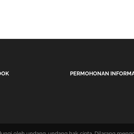
OOK
PERMOHONAN INFORMA
ndungi oleh undang-undang hak cipta. Dilarang men