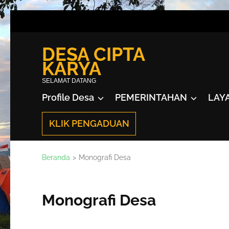
Lompat
ke
konten
DESA CIPTA
(Tekan
KARYA
Enter)
SELAMAT DATANG
Profile Desa
PEMERINTAHAN
LAY
KLIK PENGADUAN
Beranda
>
Monografi Desa
Monografi Desa