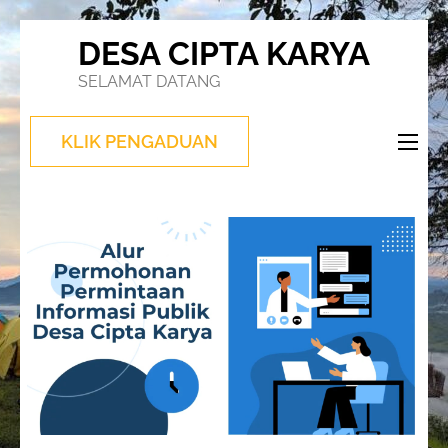
Lompat
DESA CIPTA KARYA
ke
SELAMAT DATANG
konten
(Tekan
KLIK PENGADUAN
Enter)